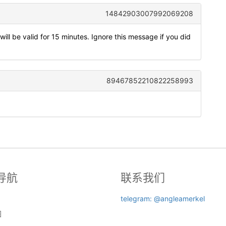
14842903007992069208
will be valid for 15 minutes. Ignore this message if you did
89467852210822258993
导航
联系我们
telegram: @angleamerkel
图