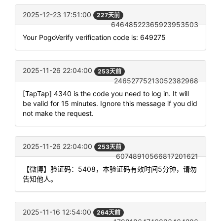
2025-12-23 17:51:00
227天前
64648522365923953503
Your PogoVerify verification code is: 649275
2025-11-26 22:04:00
253天前
24652775213052382968
[TapTap] 4340 is the code you need to log in. It will
be valid for 15 minutes. Ignore this message if you did
not make the request.
2025-11-26 22:04:00
253天前
60748910566817201621
【微博】验证码：5408，本验证码有效时间5分钟，请勿
告知他人。
2025-11-16 12:54:00
264天前