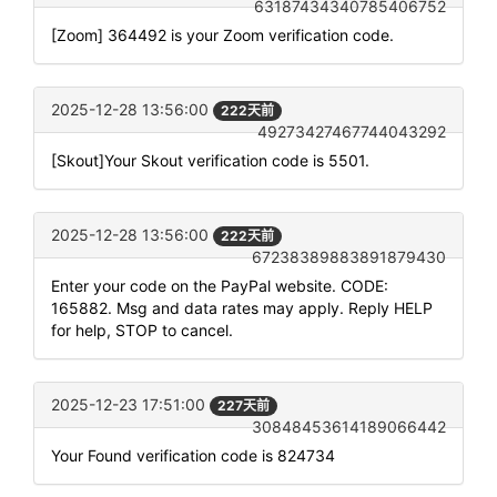
63187434340785406752
[Zoom] 364492 is your Zoom verification code.
2025-12-28 13:56:00
222天前
49273427467744043292
[Skout]Your Skout verification code is 5501.
2025-12-28 13:56:00
222天前
67238389883891879430
Enter your code on the PayPal website. CODE:
165882. Msg and data rates may apply. Reply HELP
for help, STOP to cancel.
2025-12-23 17:51:00
227天前
30848453614189066442
Your Found verification code is 824734