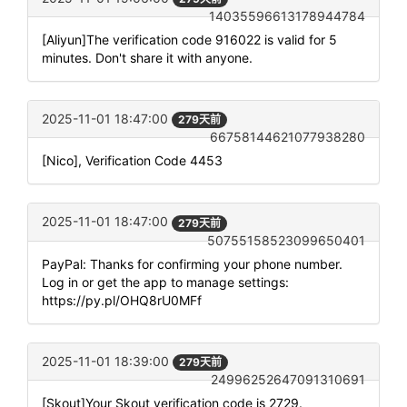
14035596613178944784
[Aliyun]The verification code 916022 is valid for 5
minutes. Don't share it with anyone.
2025-11-01 18:47:00
279天前
66758144621077938280
[Nico], Verification Code 4453
2025-11-01 18:47:00
279天前
50755158523099650401
PayPal: Thanks for confirming your phone number.
Log in or get the app to manage settings:
https://py.pl/OHQ8rU0MFf
2025-11-01 18:39:00
279天前
24996252647091310691
[Skout]Your Skout verification code is 2729.