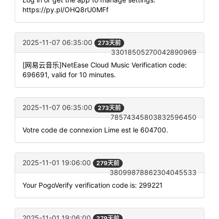
https://py.pl/OHQ8rU0MFf
2025-11-07 06:35:00
273天前
33018505270042890969
[网易云音乐]NetEase Cloud Music Verification code:
696691, valid for 10 minutes.
2025-11-07 06:35:00
273天前
78574345803832596450
Votre code de connexion Lime est le 604700.
2025-11-01 19:06:00
279天前
38099878862304045533
Your PogoVerify verification code is: 299221
2025-11-01 19:06:00
279天前