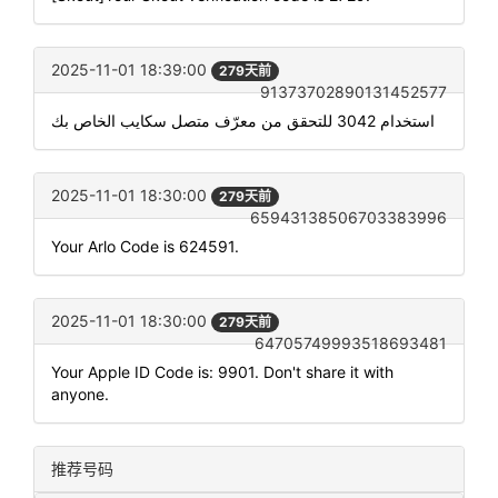
2025-11-01 18:39:00
279天前
91373702890131452577
استخدام 3042 للتحقق من معرّف متصل سكايب الخاص بك
2025-11-01 18:30:00
279天前
65943138506703383996
Your Arlo Code is 624591.
2025-11-01 18:30:00
279天前
64705749993518693481
Your Apple ID Code is: 9901. Don't share it with
anyone.
推荐号码