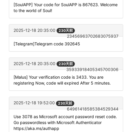
[SoulAPP] Your code for SoulAPP is 867623. Welcome
to the world of Soul!
2025-12-18 20:35:00
230天前
23456963702683075937
[Telegram]Telegram code 392645
2025-12-18 20:35:00
230天前
35933918405345700306
[Malus] Your verification code is 3433. You are
registering Now, code will expired After 5 minutes.
2025-12-18 19:52:00
230天前
64961418585384529344
Use 3078 as Microsoft account password reset code.
Go passwordless with Microsoft Authenticator
https://aka.ms/authapp