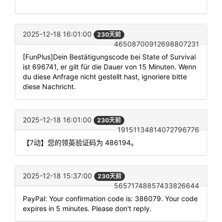
2025-12-18 16:01:00
230天前
46508700912698807231
[FunPlus]Dein Bestätigungscode bei State of Survival
ist 696741, er gilt für die Dauer von 15 Minuten. Wenn
du diese Anfrage nicht gestellt hast, ignoriere bitte
diese Nachricht.
2025-12-18 16:01:00
230天前
19151134814072796776
【7动】您的领英验证码为 486194。
2025-12-18 15:37:00
230天前
56571748857433826644
PayPal: Your confirmation code is: 386079. Your code
expires in 5 minutes. Please don't reply.