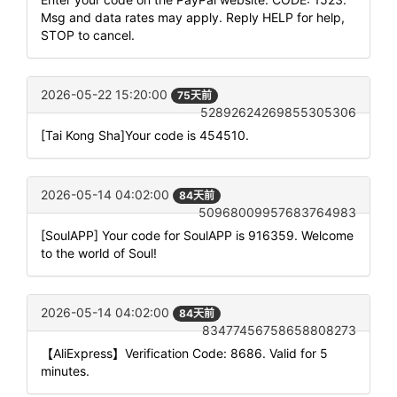
Msg and data rates may apply. Reply HELP for help,
STOP to cancel.
2026-05-22 15:20:00
75天前
52892624269855305306
[Tai Kong Sha]Your code is 454510.
2026-05-14 04:02:00
84天前
50968009957683764983
[SoulAPP] Your code for SoulAPP is 916359. Welcome
to the world of Soul!
2026-05-14 04:02:00
84天前
83477456758658808273
【AliExpress】Verification Code: 8686. Valid for 5
minutes.