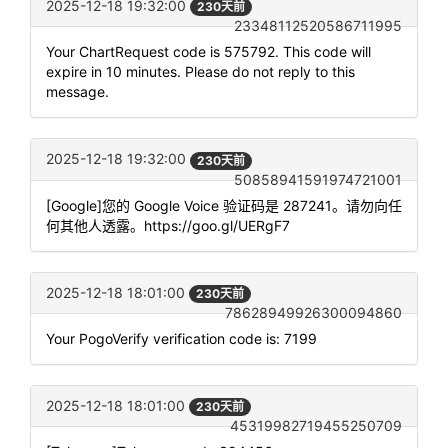
2025-12-18 19:32:00
230天前
23348112520586711995
Your ChartRequest code is 575792. This code will
expire in 10 minutes. Please do not reply to this
message.
2025-12-18 19:32:00
230天前
50858941591974721001
[Google]您的 Google Voice 验证码是 287241。请勿向任
何其他人透露。https://goo.gl/UERgF7
2025-12-18 18:01:00
230天前
78628949926300094860
Your PogoVerify verification code is: 7199
2025-12-18 18:01:00
230天前
45319982719455250709