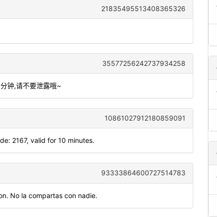
21835495513408365326
35577256242737934258
10分钟,请不要泄露哦~
10861027912180859091
 2167, valid for 10 minutes.
93333864600727514783
n. No la compartas con nadie.