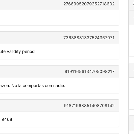
27669952079352718602
73638881337524367071
e validity period
91911656134705098217
azon. No la compartas con nadie.
91871968851408708142
s: 9468