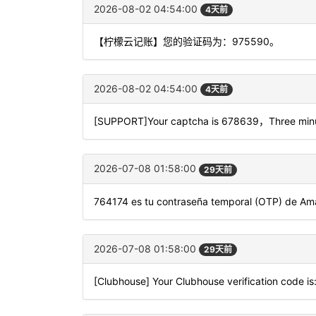
2026-08-02 04:54:00
4天前
【柠檬云记账】您的验证码为：975590。
2026-08-02 04:54:00
4天前
[SUPPORT]Your captcha is 678639，Three minut
2026-07-08 01:58:00
29天前
764174 es tu contraseña temporal (OTP) de Am
2026-07-08 01:58:00
29天前
[Clubhouse] Your Clubhouse verification code i