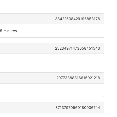
38422538429196853178
 5 minutes.
25234971473058451543
29773388816615021218
87137970960180036744