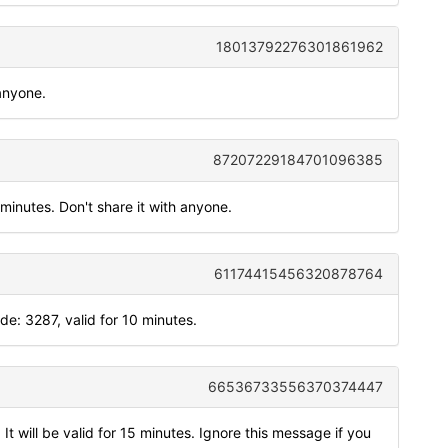
18013792276301861962
anyone.
87207229184701096385
 minutes. Don't share it with anyone.
61174415456320878764
: 3287, valid for 10 minutes.
66536733556370374447
t will be valid for 15 minutes. Ignore this message if you