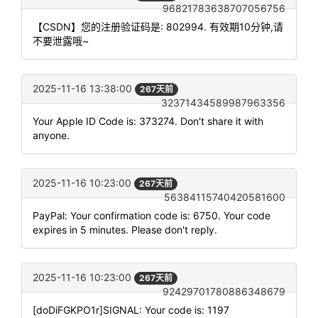
96821783638707056756
【CSDN】您的注册验证码是: 802994. 有效期10分钟,请
不要泄露哦~
2025-11-16 13:38:00
267天前
32371434589987963356
Your Apple ID Code is: 373274. Don't share it with
anyone.
2025-11-16 10:23:00
267天前
56384115740420581600
PayPal: Your confirmation code is: 6750. Your code
expires in 5 minutes. Please don't reply.
2025-11-16 10:23:00
267天前
92429701780886348679
[doDiFGKPO1r]SIGNAL: Your code is: 1197