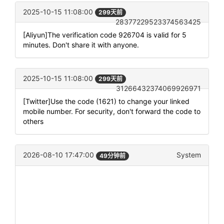
2025-10-15 11:08:00
299天前
28377229523374563425
[Aliyun]The verification code 926704 is valid for 5
minutes. Don't share it with anyone.
2025-10-15 11:08:00
299天前
31266432374069926971
[Twitter]Use the code (1621) to change your linked
mobile number. For security, don't forward the code to
others
2026-08-10 17:47:00
System
49分钟前