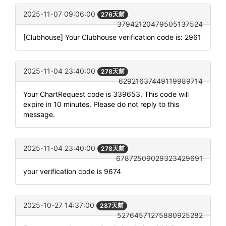
2025-11-07 09:06:00
276天前
37942120479505137524
[Clubhouse] Your Clubhouse verification code is: 2961
2025-11-04 23:40:00
278天前
62921637449119989714
Your ChartRequest code is 339653. This code will
expire in 10 minutes. Please do not reply to this
message.
2025-11-04 23:40:00
278天前
67872509029323429691
your verification code is 9674
2025-10-27 14:37:00
287天前
52764571275880925282