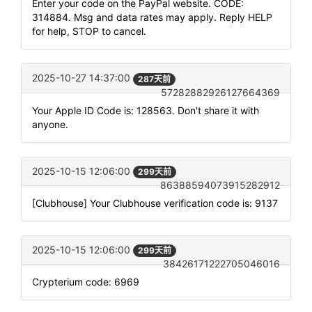
Enter your code on the PayPal website. CODE:
314884. Msg and data rates may apply. Reply HELP
for help, STOP to cancel.
2025-10-27 14:37:00
287天前
57282882926127664369
Your Apple ID Code is: 128563. Don't share it with
anyone.
2025-10-15 12:06:00
299天前
86388594073915282912
[Clubhouse] Your Clubhouse verification code is: 9137
2025-10-15 12:06:00
299天前
38426171222705046016
Crypterium code: 6969