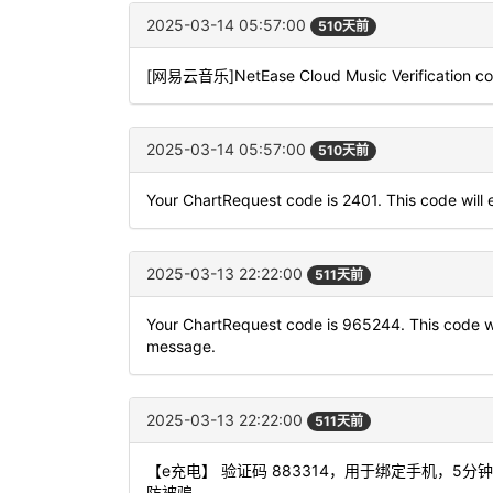
2025-03-14 05:57:00
510天前
[网易云音乐]NetEase Cloud Music Verification code
2025-03-14 05:57:00
510天前
Your ChartRequest code is 2401. This code will e
2025-03-13 22:22:00
511天前
Your ChartRequest code is 965244. This code will
message.
2025-03-13 22:22:00
511天前
【e充电】 验证码 883314，用于绑定手机，
防被骗。