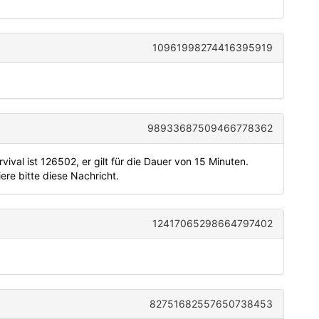
10961998274416395919
98933687509466778362
ival ist 126502, er gilt für die Dauer von 15 Minuten.
ere bitte diese Nachricht.
12417065298664797402
82751682557650738453