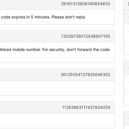
29161313608740654655
code expires in 5 minutes. Please don't reply.
73529729072438607165
inked mobile number. For security, don't forward the code
26125054737825646302
11263863111437834259