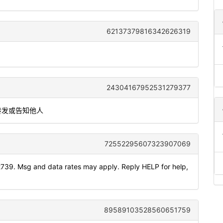
62137379816342626319
24304167952531279377
转发或告知他人
72552295607323907069
2739. Msg and data rates may apply. Reply HELP for help,
89589103528560651759