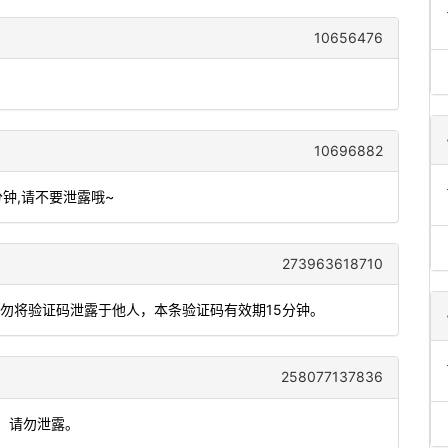
10656476
10696882
分钟,请不要泄露哦~
273963618710
切勿将验证码泄露于他人，本条验证码有效期15分钟。
258077137836
效，请勿泄露。