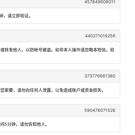
457849608011
分钟，请立即验证。
440271019256
泄露或转发他人，以防帐号被盗。如非本人操作请忽略本短信。验
373776681380
向您索要，请勿向任何人泄露，以免造成账户或资金损失。
590476071528
时间5分钟，请勿告知他人。