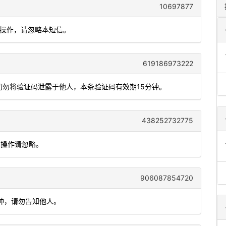
10697877
本人操作，请忽略本短信。
619186973222
，切勿将验证码泄露于他人，本条验证码有效期15分钟。
438252732775
人操作请忽略。
906087854720
分钟，请勿告知他人。