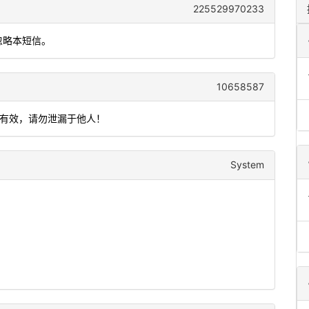
225529970233
忽略本短信。
10658587
内有效，请勿泄漏于他人！
System