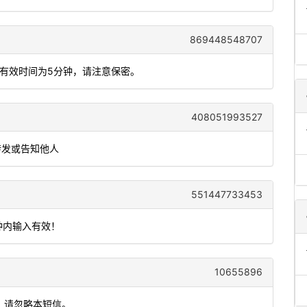
869448548707
码有效时间为5分钟，请注意保密。
408051993527
转发或告知他人
551447733453
钟内输入有效！
10655896
作，请忽略本短信。