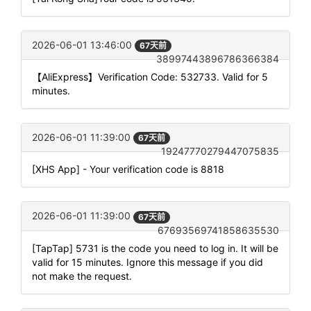
2026-06-01 13:46:00
67天前
38997443896786366384
【AliExpress】Verification Code: 532733. Valid for 5
minutes.
2026-06-01 11:39:00
67天前
19247770279447075835
[XHS App] - Your verification code is 8818
2026-06-01 11:39:00
67天前
67693569741858635530
[TapTap] 5731 is the code you need to log in. It will be
valid for 15 minutes. Ignore this message if you did
not make the request.