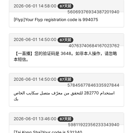
2026-06-01 14:58:00
67天前
56069376934387201940
[Flyp]Your Flyp registration code is 994075
2026-06-01 14:50:00
67天前
40763740684167023762
【一直播】您的验证码是 3648。如非本人操作，请忽略
本短信。
2026-06-01 14:50:00
67天前
57845677846335927844
استخدام 282770 للتحقق من معرّف متصل سكايب الخاص
بك
2026-06-01 13:46:00
67天前
59811922356233343940
[Tai Kong Sha]Your code is 531340.