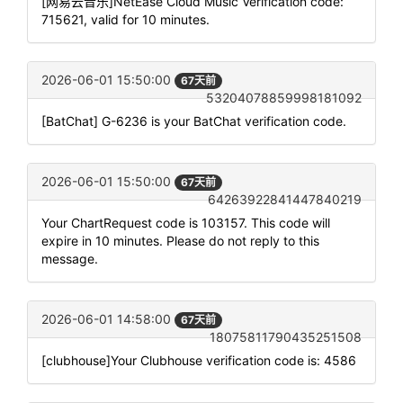
[网易云音乐]NetEase Cloud Music Verification code:
715621, valid for 10 minutes.
2026-06-01 15:50:00
67天前
53204078859998181092
[BatChat] G-6236 is your BatChat verification code.
2026-06-01 15:50:00
67天前
64263922841447840219
Your ChartRequest code is 103157. This code will
expire in 10 minutes. Please do not reply to this
message.
2026-06-01 14:58:00
67天前
18075811790435251508
[clubhouse]Your Clubhouse verification code is: 4586