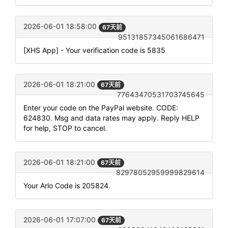
2026-06-01 18:58:00
67天前
95131857345061686471
[XHS App] - Your verification code is 5835
2026-06-01 18:21:00
67天前
77643470531703745645
Enter your code on the PayPal website. CODE:
624830. Msg and data rates may apply. Reply HELP
for help, STOP to cancel.
2026-06-01 18:21:00
67天前
82978052959999829614
Your Arlo Code is 205824.
2026-06-01 17:07:00
67天前