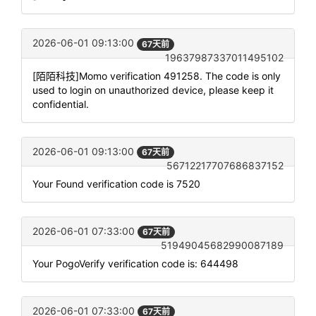
2026-06-01 09:13:00
67天前
19637987337011495102
[陌陌科技]Momo verification 491258. The code is only
used to login on unauthorized device, please keep it
confidential.
2026-06-01 09:13:00
67天前
56712217707686837152
Your Found verification code is 7520
2026-06-01 07:33:00
67天前
51949045682990087189
Your PogoVerify verification code is: 644498
2026-06-01 07:33:00
67天前