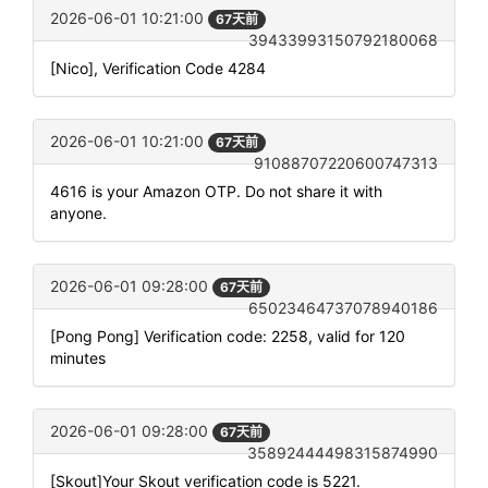
2026-06-01 10:21:00
67天前
39433993150792180068
[Nico], Verification Code 4284
2026-06-01 10:21:00
67天前
91088707220600747313
4616 is your Amazon OTP. Do not share it with
anyone.
2026-06-01 09:28:00
67天前
65023464737078940186
[Pong Pong] Verification code: 2258, valid for 120
minutes
2026-06-01 09:28:00
67天前
35892444498315874990
[Skout]Your Skout verification code is 5221.