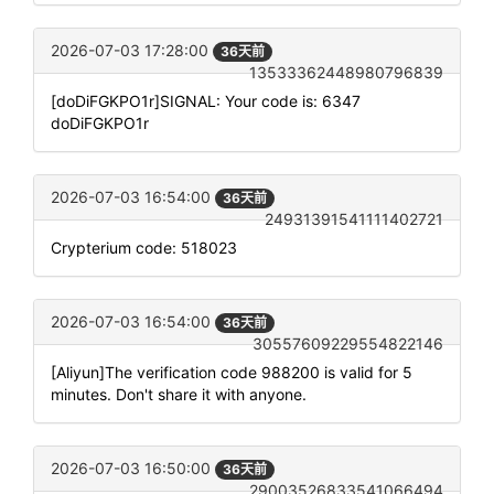
2026-07-03 17:28:00
36天前
13533362448980796839
[doDiFGKPO1r]SIGNAL: Your code is: 6347
doDiFGKPO1r
2026-07-03 16:54:00
36天前
24931391541111402721
Crypterium code: 518023
2026-07-03 16:54:00
36天前
30557609229554822146
[Aliyun]The verification code 988200 is valid for 5
minutes. Don't share it with anyone.
2026-07-03 16:50:00
36天前
29003526833541066494