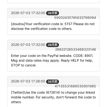
2026-07-03 17:32:00
36天前
59002435745632796094
[doudou]Your verification code is: 5157 Please do not
disclose the verification code to others.
2026-07-03 17:32:00
36天前
28822128533468323146
Enter your code on the PayPal website. CODE: 8901.
Msg and data rates may apply. Reply HELP for help,
STOP to cancel.
2026-07-03 17:28:00
36天前
47135531686535901985
[Twitter]Use the code (672614) to change your linked
mobile number. For security, don't forward the code to
others