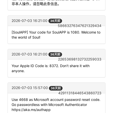
非本人操作，请忽略此条信息。
2026-07-03 16:21:00
36天前
58663276347621329434
[SoulAPP] Your code for SoulAPP is 1080. Welcome to
the world of Soul!
2026-07-03 16:21:00
36天前
22653698132732259033
Your Apple ID Code is: 8372. Don't share it with
anyone.
2026-07-03 15:57:00
36天前
42911318446543860723
Use 4668 as Microsoft account password reset code.
Go passwordless with Microsoft Authenticator
https://aka.ms/authapp