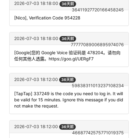
2026-07-03 18:18:00
36天前
36411927720166458245
[Nico], Verification Code 954228
2026-07-03 18:18:00
36天前
77777089006895974076
[Google]您的 Google Voice 验证码是 478204。请勿向
任何其他人透露。https://goo.gl/UERgF7
2026-07-03 18:12:00
36天前
59838311013237108234
[TapTap] 337249 is the code you need to log in. It will
be valid for 15 minutes. Ignore this message if you did
not make the request.
2026-07-03 18:12:00
36天前
46687742575771019375