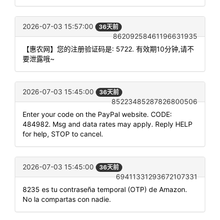
2026-07-03 15:57:00
36天前
86209258461196631935
【惠农网】您的注册验证码是: 5722. 有效期10分钟,请不
要泄露哦~
2026-07-03 15:45:00
36天前
85223485287826800506
Enter your code on the PayPal website. CODE:
484982. Msg and data rates may apply. Reply HELP
for help, STOP to cancel.
2026-07-03 15:45:00
36天前
69411331293672107331
8235 es tu contraseña temporal (OTP) de Amazon.
No la compartas con nadie.