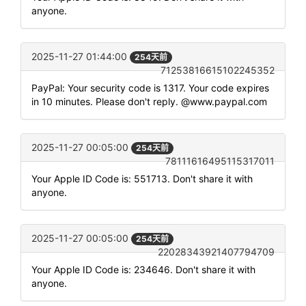
anyone.
2025-11-27 01:44:00
254天前
71253816615102245352
PayPal: Your security code is 1317. Your code expires
in 10 minutes. Please don't reply. @www.paypal.com
2025-11-27 00:05:00
254天前
78111616495115317011
Your Apple ID Code is: 551713. Don't share it with
anyone.
2025-11-27 00:05:00
254天前
22028343921407794709
Your Apple ID Code is: 234646. Don't share it with
anyone.