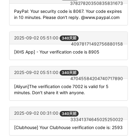
37827820350835831673
PayPal: Your security code is 8067. Your code expires
in 10 minutes. Please don't reply. @www.paypal.com
2025-09-02 05:51:00
340天前
40978171492756880158
[XHS App] - Your verification code is 8905
2025-09-02 05:51:00
340天前
47045584204740717890
[Aliyun]The verification code 7002 is valid for 5
minutes. Don't share it with anyone.
2025-09-02 00:31:00
340天前
33341374645025250022
[Clubhouse] Your Clubhouse verification code is: 2593