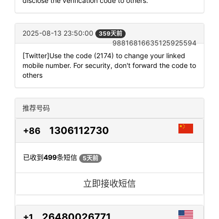
disclose the verification code to others.
2025-08-13 23:50:00
359天前
98816816635125925594
[Twitter]Use the code (2174) to change your linked
mobile number. For security, don't forward the code to
others
推荐号码
1306112730
+86
已收到
499
条短信
5天前
立即接收短信
26480026771
+1