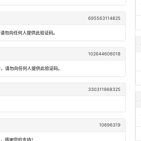
695563114825
，请勿向任何人提供此验证码。
102644606018
安全，请勿向任何人提供此验证码。
330311968325
10696319
户，感谢您的支持！