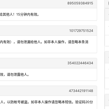
895059384915
给其他人！15分钟内有效。
101729751524
分钟内有效），请勿泄漏给他人。如非本人操作，请忽略本条消
354022446434
有效，请勿泄露他人。
473442191148
他人，以防帐号被盗。如非本人操作请忽略本短信。验证码20分