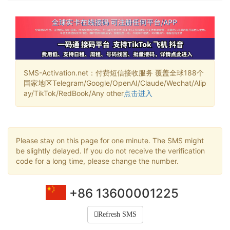
SMS-Activation.net：付费短信接收服务 覆盖全球188个
国家地区Telegram/Google/OpenAI/Claude/Wechat/Alip
ay/TikTok/RedBook/Any other
点击进入
Please stay on this page for one minute. The SMS might
be slightly delayed. If you do not receive the verification
code for a long time, please change the number.
+86 13600001225
Refresh SMS