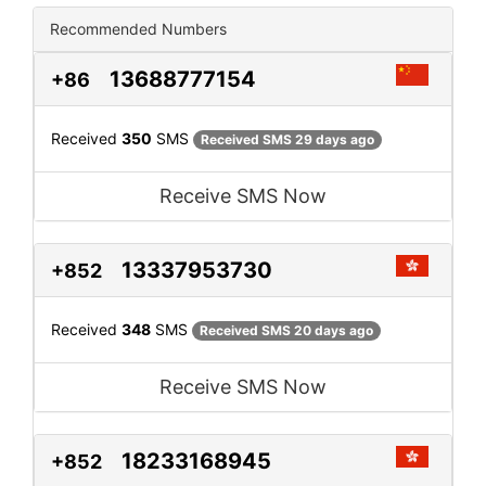
Recommended Numbers
13688777154
+86
Received
350
SMS
Received SMS 29 days ago
Receive SMS Now
13337953730
+852
Received
348
SMS
Received SMS 20 days ago
Receive SMS Now
18233168945
+852